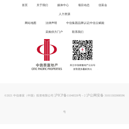
首页
关于我们
媒体中心
项目动态
信富会
人力资源
网站地图
法律声明
中信集团品牌认证|中信云赋能
采购供方门户
联系我们
沪ICP备
沪公网安备
©2021 中信泰富（中国）投资有限公司
11048326号－2
31011502008596
号