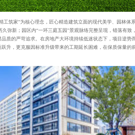
“精工筑家”为核心理念，匠心精造建筑立面的现代美学、园林体
，历久弥新；园区内“一环三庭五园”景观脉络完整呈现，错落有
对品质的严苛追求。在房地产大环境持续低迷状态下，项目逆势
跃升，更克服因标准升级带来的工期延长困难，在保质保量的前